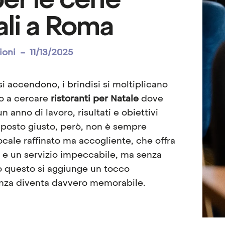
er le cene
ali a Roma
ioni
–
11/13/2025
si accendono, i brindisi si moltiplicano
no a cercare
ristoranti per Natale
dove
 anno di lavoro, risultati e obiettivi
il posto giusto, però, non è sempre
locale raffinato ma accogliente, che offra
tà e un servizio impeccabile, ma senza
to questo si aggiunge un tocco
ienza diventa davvero memorabile.