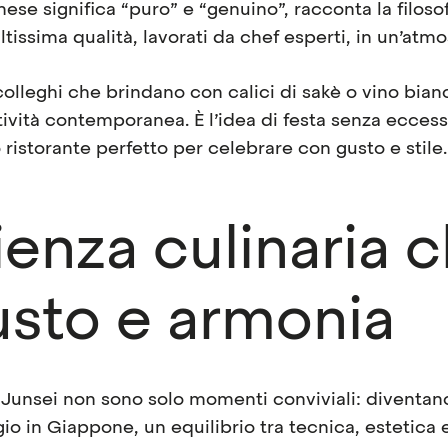
ese significa “puro” e “genuino”, racconta la filoso
altissima qualità, lavorati da chef esperti, in un’atm
olleghi che brindano con calici di sakè o vino bianc
ività contemporanea. È l’idea di festa senza eccessi
ristorante perfetto per celebrare con gusto e stile.
enza culinaria 
usto e armonia
 Junsei
non sono solo momenti conviviali: diventano
io in Giappone, un equilibrio tra tecnica, estetica 