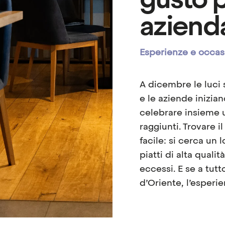
gusto p
aziend
Esperienze e occas
A dicembre le luci 
e le aziende inizia
celebrare insieme un
raggiunti. Trovare 
facile: si cerca un 
piatti di alta quali
eccessi. E se a tut
d’Oriente, l’esper