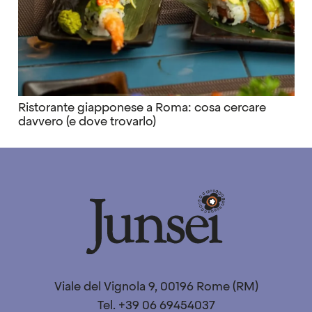
Ristorante giapponese a Roma: cosa cercare
davvero (e dove trovarlo)
Viale del Vignola 9, 00196 Rome (RM)
Tel. +39 06 69454037